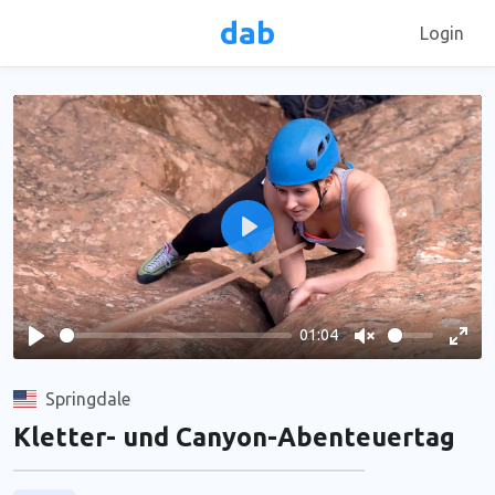
dab
Login
Play
01:04
Play
Unmute
Ente
full
Springdale
Kletter- und Canyon-Abenteuertag