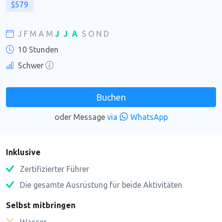
$579
J
F
M
A
M
J
J
A
S
O
N
D
10 Stunden
Schwer
Buchen
oder Message
via
WhatsApp
Inklusive
Zertifizierter Führer
Die gesamte Ausrüstung für beide Aktivitäten
Selbst mitbringen
Wasser