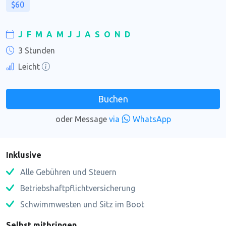
$60
J
F
M
A
M
J
J
A
S
O
N
D
3 Stunden
Leicht
Buchen
oder Message
via
WhatsApp
Inklusive
Alle Gebühren und Steuern
Betriebshaftpflichtversicherung
Schwimmwesten und Sitz im Boot
Selbst mitbringen