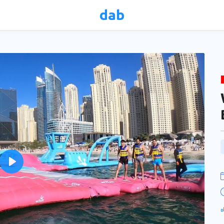
dab
Play