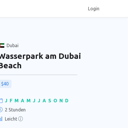
Login
Dubai
Wasserpark am Dubai
Beach
$40
J
F
M
A
M
J
J
A
S
O
N
D
2 Stunden
Leicht