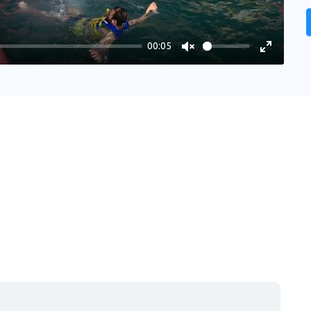
00:05
Unmute
Enter
fullscree