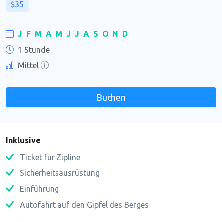
$35
J
F
M
A
M
J
J
A
S
O
N
D
1 Stunde
Mittel
Buchen
Inklusive
Ticket für Zipline
Sicherheitsausrüstung
Einführung
Autofahrt auf den Gipfel des Berges