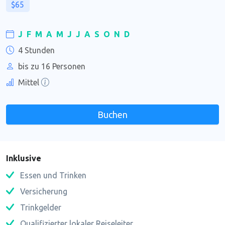
$65
J
F
M
A
M
J
J
A
S
O
N
D
4 Stunden
bis zu 16 Personen
Mittel
Buchen
Inklusive
Essen und Trinken
Versicherung
Trinkgelder
Qualifizierter lokaler Reiseleiter